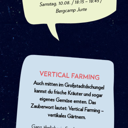
Samstag, 10.08. / 18:15 – 18:45 /
Bergcamp Jurte
VERTICAL FARMING
Auch mitten im Großstadtdschungel
kannst du frische Kräuter und sogar
eigenes Gemüse ernten. Das
Zauberwort lautet: Vertical Farming –
vertikales Gärtnern.